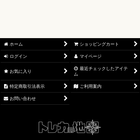
【ワンピースカード】ブースターパック
【ワンピースカード】ブースターパック 世界最強の戦士【OP-
17】
【ワンピースカード】ブースターパック 決戦の刻【OP-16】
ホーム
ショッピングカート
【ワンピースカード】ブースターパック 神の島の冒険【OP-
15】
ログイン
マイページ
最近チェックしたアイテ
【ワンピースカード】エクストラブースター EGGHEAD
お気に入り
ム
CRISIS【EB-04】
特定商取引法表示
ご利用案内
【ワンピースカード】ブースターパック 蒼海の七傑【OP-14】
お問い合わせ
【ワンピースカード】エクストラブースター ONE PIECE
Heroines Edition【EB-03】
【ワンピースカード】ブースターパック 受け継がれる意志
【OP-13】
【ワンピースカード】プレミアムブースター ONE PIECE