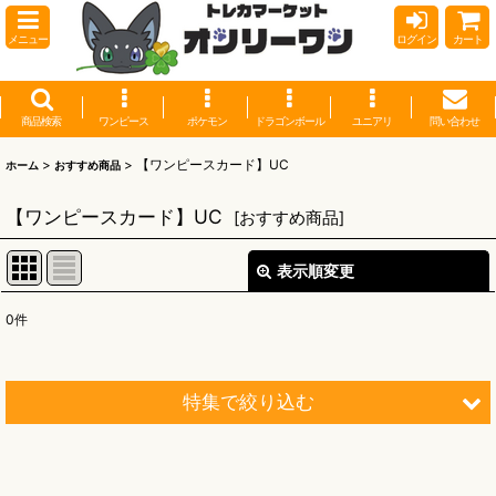
メニュー
ログイン
カート
商品検索
ワンピース
ポケモン
ドラゴンボール
ユニアリ
問い合わせ
>
>
【ワンピースカード】UC
ホーム
おすすめ商品
【ワンピースカード】UC
[
おすすめ商品
]
表示順変更
閉じる
0
件
表示数
:
並び順
:
特集で絞り込む
絞り込む
【オリワン】オリジナルプレイマット