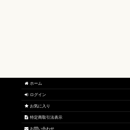
【ワンピースカード】ブースターパック
【ワンピースカード】ブースターパック 世界最強の戦士
【ワンピースカード】ブースターパック 決戦の刻【OP-
【ワンピースカード】ブースターパック 神の島の冒険【
【ワンピースカード】エクストラブースター EGGHEAD C
【ワンピースカード】ブースターパック 蒼海の七傑【O
【ワンピースカード】エクストラブースター ONE PIECE Her
ホーム
【ワンピースカード】ブースターパック 受け継がれる意
ログイン
【ワンピースカード】プレミアムブースター ONE PIECE CAR
お気に入り
【ワンピースカード】ブースターパック 師弟の絆【OP-
特定商取引法表示
【ワンピースカード】ブースターパック 神速の拳【OP-
お問い合わせ