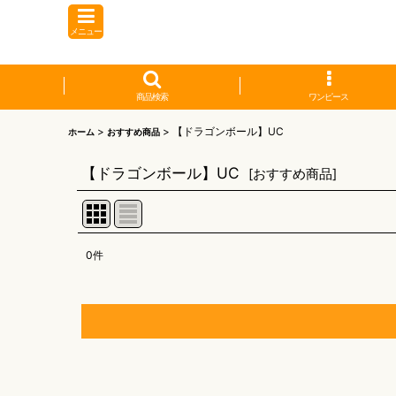
メニュー
商品検索
ワンピース
>
>
【ドラゴンボール】UC
ホーム
おすすめ商品
【ドラゴンボール】UC
[
おすすめ商品
]
0
件
表示数
:
並び順
:
【オリワン】オリジナルプレイマット