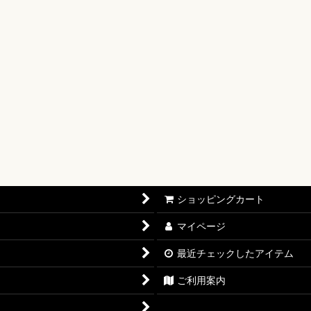
【OP-17】
16】
OP-15】
RISIS【EB-04】
P-14】
oines Edition【EB-03】
ショッピングカート
志【OP-13】
マイページ
D THE BEST vol.2【PRB-02】
最近チェックしたアイテム
12】
ご利用案内
11】