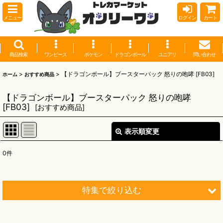
メニュー
ログイン
カート
商品検索
ワンピース
ポケモン
ドラゴンボール
ユニアリ
問い合わせ
>
>
【ドラゴンボール】ブースターパック 怒りの咆哮 [FB03]
ホーム
おすすめ商品
【ドラゴンボール】ブースターパック 怒りの咆哮
[FB03]
[
おすすめ商品
]
表示順変更
閉じる
0
件
表示数
:
並び順
:
特集で絞り込む
絞り込む
【オリワン】オリジナルプレイマット