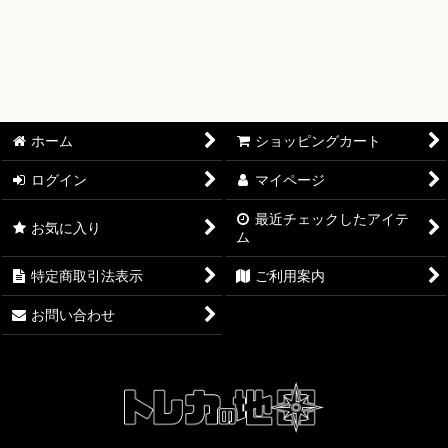
【ワンピースカード】ブースターパック
【ワンピースカード】ブースターパック 世界最強の戦士【OP-
17】
【ワンピースカード】ブースターパック 決戦の刻【OP-16】
ホーム
ショッピングカート
【ワンピースカード】ブースターパック 神の島の冒険【OP-
ログイン
マイページ
15】
最近チェックしたアイテ
お気に入り
ム
【ワンピースカード】エクストラブースター EGGHEAD
CRISIS【EB-04】
特定商取引法表示
ご利用案内
【ワンピースカード】ブースターパック 蒼海の七傑【OP-14】
お問い合わせ
【ワンピースカード】エクストラブースター ONE PIECE
Heroines Edition【EB-03】
【ワンピースカード】ブースターパック 受け継がれる意志
【OP-13】