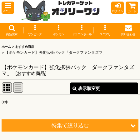
メニュー
ログイン
カート
商品検索
ワンピース
ポケモン
ドラゴンボール
ユニアリ
問い合わせ
>
ホーム
おすすめ商品
>
【ポケモンカード】強化拡張パック「ダークファンタズマ」
【ポケモンカード】強化拡張パック「ダークファンタズ
マ」
[
おすすめ商品
]
表示順変更
閉じる
0
件
表示数
:
並び順
:
特集で絞り込む