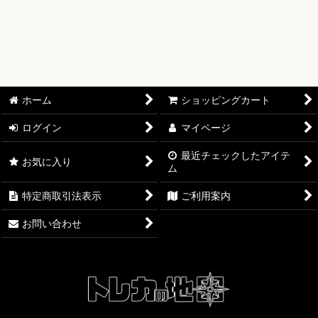
絞り込む
【オリワン】オリジナルプレイマット
【ワンピースカード】ブースターパック
【ワンピースカード】ブースターパック 世界最強の戦士【OP-
17】
ホーム
ショッピングカート
【ワンピースカード】ブースターパック 決戦の刻【OP-16】
ログイン
マイページ
【ワンピースカード】ブースターパック 神の島の冒険【OP-
15】
最近チェックしたアイテ
お気に入り
ム
【ワンピースカード】エクストラブースター EGGHEAD
特定商取引法表示
ご利用案内
CRISIS【EB-04】
お問い合わせ
【ワンピースカード】ブースターパック 蒼海の七傑【OP-14】
【ワンピースカード】エクストラブースター ONE PIECE
Heroines Edition【EB-03】
【ワンピースカード】ブースターパック 受け継がれる意志
【OP-13】