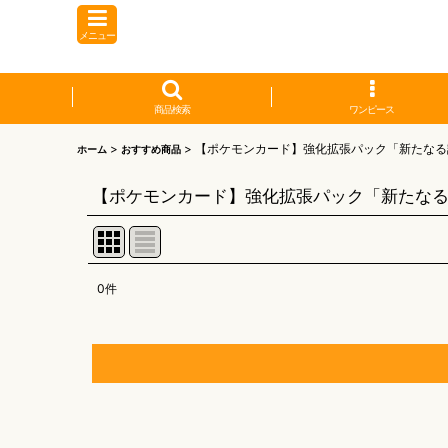
メニュー
商品検索
ワンピース
>
>
【ポケモンカード】強化拡張パック「新たなる
ホーム
おすすめ商品
【ポケモンカード】強化拡張パック「新たな
0
件
表示数
:
並び順
:
【オリワン】オリジナルプレイマット