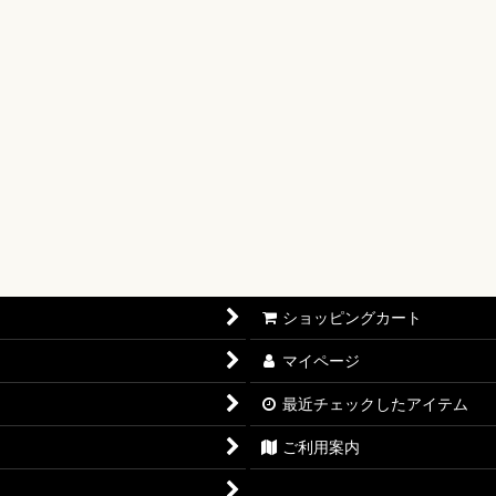
【OP-17】
16】
OP-15】
RISIS【EB-04】
P-14】
oines Edition【EB-03】
ショッピングカート
志【OP-13】
マイページ
D THE BEST vol.2【PRB-02】
最近チェックしたアイテム
12】
ご利用案内
11】