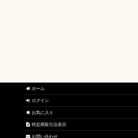
【ワンピースカード】ブースターパック
【ワンピースカード】ブースターパック 世界最強の戦士
【ワンピースカード】ブースターパック 決戦の刻【OP-
【ワンピースカード】ブースターパック 神の島の冒険【
【ワンピースカード】エクストラブースター EGGHEAD C
【ワンピースカード】ブースターパック 蒼海の七傑【O
【ワンピースカード】エクストラブースター ONE PIECE Her
ホーム
【ワンピースカード】ブースターパック 受け継がれる意
ログイン
【ワンピースカード】プレミアムブースター ONE PIECE CAR
お気に入り
【ワンピースカード】ブースターパック 師弟の絆【OP-
特定商取引法表示
【ワンピースカード】ブースターパック 神速の拳【OP-
お問い合わせ