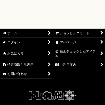
絞り込む
【オリワン】オリジナルプレイマット
【ワンピースカード】ブースターパック
【ワンピースカード】ブースターパック 世界最強の戦士【OP-
17】
ホーム
ショッピングカート
【ワンピースカード】ブースターパック 決戦の刻【OP-16】
ログイン
マイページ
【ワンピースカード】ブースターパック 神の島の冒険【OP-
最近チェックしたアイテ
お気に入り
15】
ム
特定商取引法表示
ご利用案内
【ワンピースカード】エクストラブースター EGGHEAD
CRISIS【EB-04】
お問い合わせ
【ワンピースカード】ブースターパック 蒼海の七傑【OP-14】
【ワンピースカード】エクストラブースター ONE PIECE
Heroines Edition【EB-03】
【ワンピースカード】ブースターパック 受け継がれる意志