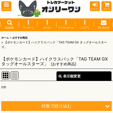
メニュー
ログイン
カート
商品検索
ワンピース
ポケモン
ドラゴンボール
ユニアリ
問い合わせ
>
ホーム
おすすめ商品
>
【ポケモンカード】ハイクラスパック「TAG TEAM GX タッグオールスター
ズ」
【ポケモンカード】ハイクラスパック「TAG TEAM GX
タッグオールスターズ」
[
おすすめ商品
]
表示順変更
閉じる
0
件
表示数
:
並び順
:
特集で絞り込む