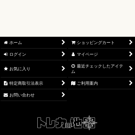
【ワンピースカード】ブースターパック
【ワンピースカード】ブースターパック 世界最強の戦士【OP-
17】
【ワンピースカード】ブースターパック 決戦の刻【OP-16】
ホーム
ショッピングカート
【ワンピースカード】ブースターパック 神の島の冒険【OP-
ログイン
マイページ
15】
最近チェックしたアイテ
お気に入り
ム
【ワンピースカード】エクストラブースター EGGHEAD
CRISIS【EB-04】
特定商取引法表示
ご利用案内
【ワンピースカード】ブースターパック 蒼海の七傑【OP-14】
お問い合わせ
【ワンピースカード】エクストラブースター ONE PIECE
Heroines Edition【EB-03】
【ワンピースカード】ブースターパック 受け継がれる意志
【OP-13】