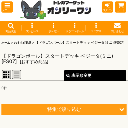
メニュー
ログイン
カート
商品検索
ワンピース
ポケモン
ドラゴンボール
ユニアリ
問い合わせ
>
>
【ドラゴンボール】スタートデッキ ベジータ(ミニ)[FS07]
ホーム
おすすめ商品
【ドラゴンボール】スタートデッキ ベジータ(ミニ)
[FS07]
[
おすすめ商品
]
表示順変更
閉じる
0
件
表示数
:
並び順
:
特集で絞り込む
絞り込む
【オリワン】オリジナルプレイマット