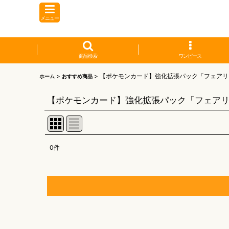
メニュー
商品検索
ワンピース
>
>
【ポケモンカード】強化拡張パック「フェアリ
ホーム
おすすめ商品
【ポケモンカード】強化拡張パック「フェア
0
件
表示数
:
並び順
:
【オリワン】オリジナルプレイマット