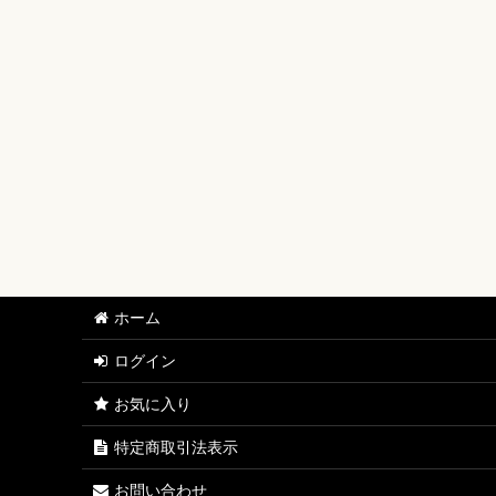
【ワンピースカード】ブースターパック
【ワンピースカード】ブースターパック 世界最強の戦士
【ワンピースカード】ブースターパック 決戦の刻【OP-
【ワンピースカード】ブースターパック 神の島の冒険【
【ワンピースカード】エクストラブースター EGGHEAD C
【ワンピースカード】ブースターパック 蒼海の七傑【O
【ワンピースカード】エクストラブースター ONE PIECE Her
ホーム
【ワンピースカード】ブースターパック 受け継がれる意
ログイン
【ワンピースカード】プレミアムブースター ONE PIECE CAR
お気に入り
【ワンピースカード】ブースターパック 師弟の絆【OP-
特定商取引法表示
【ワンピースカード】ブースターパック 神速の拳【OP-
お問い合わせ