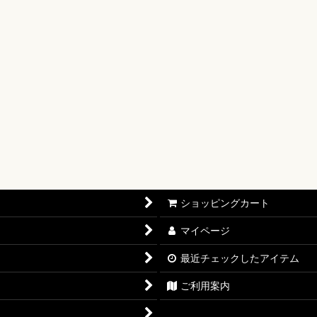
【OP-17】
16】
OP-15】
RISIS【EB-04】
P-14】
oines Edition【EB-03】
ショッピングカート
志【OP-13】
マイページ
D THE BEST vol.2【PRB-02】
最近チェックしたアイテム
12】
ご利用案内
11】