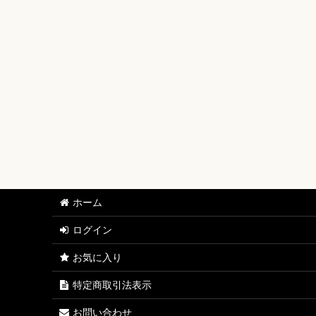
【ワンピースカード】ブースターパック
【ワンピースカード】ブースターパック 世界最強の戦士
【ワンピースカード】ブースターパック 決戦の刻【OP-
【ワンピースカード】ブースターパック 神の島の冒険【
【ワンピースカード】エクストラブースター EGGHEAD C
【ワンピースカード】ブースターパック 蒼海の七傑【O
【ワンピースカード】エクストラブースター ONE PIECE Her
ホーム
【ワンピースカード】ブースターパック 受け継がれる意
ログイン
【ワンピースカード】プレミアムブースター ONE PIECE CAR
お気に入り
【ワンピースカード】ブースターパック 師弟の絆【OP-
特定商取引法表示
【ワンピースカード】ブースターパック 神速の拳【OP-
お問い合わせ