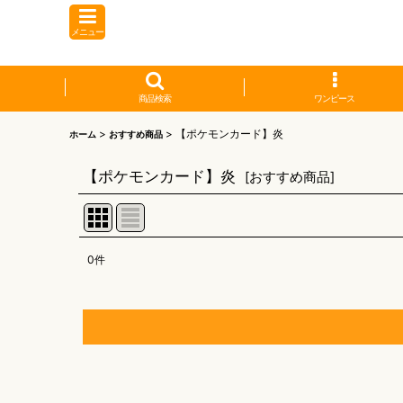
メニュー
商品検索
ワンピース
>
>
【ポケモンカード】炎
ホーム
おすすめ商品
【ポケモンカード】炎
[
おすすめ商品
]
0
件
表示数
:
並び順
:
【オリワン】オリジナルプレイマット