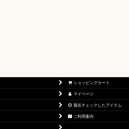
【OP-17】
16】
OP-15】
RISIS【EB-04】
P-14】
oines Edition【EB-03】
ショッピングカート
志【OP-13】
マイページ
D THE BEST vol.2【PRB-02】
最近チェックしたアイテム
12】
ご利用案内
11】